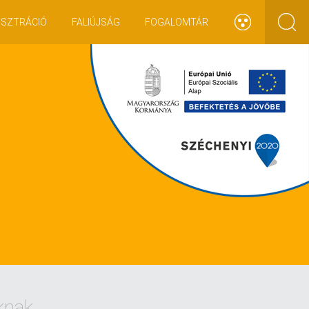
ISZTRÁCIÓ
FALIÚJSÁG
FOGALOMTÁR
knak