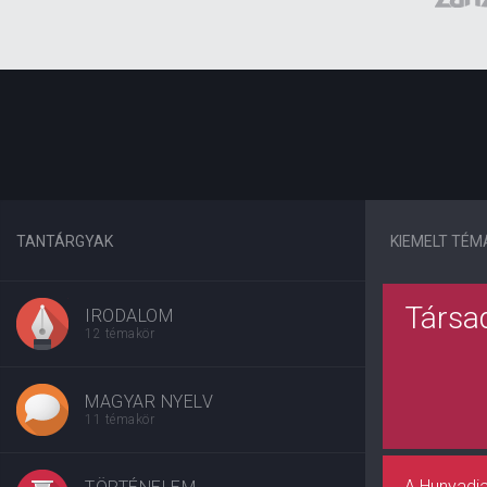
TANTÁRGYAK
KIEMELT TÉM
Társad
IRODALOM
12 témakör
MAGYAR NYELV
11 témakör
A Hunyadi