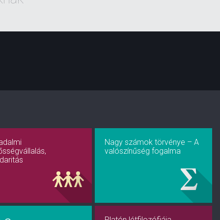
adalmi
Nagy számok törvénye – A
lősségvállalás,
valószínűség fogalma
idaritás
Platón létfilozófiája