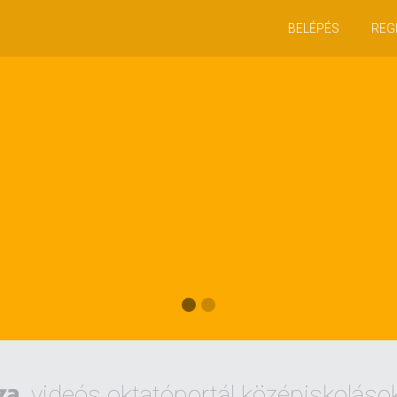
BELÉPÉS
REG
videós oktatóportál középiskoláso