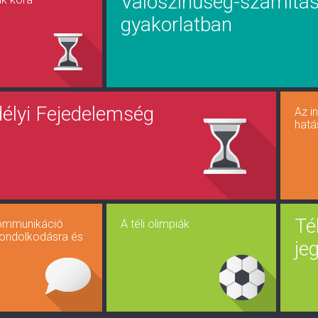
Valószínűség-számítás
gyakorlatban
délyi Fejedelemség
Az i
hatá
Té
ommunikáció
A téli olimpiák
gondolkodásra és
je