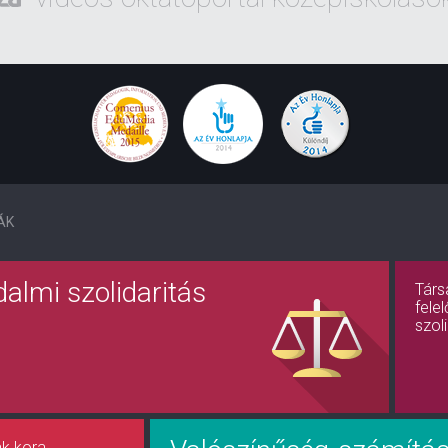
MINDENKINEK
KORLÁTLANUL
INGYENESEN
8 tantárgy
73 témakör
550 videó
ÁK
550 teszt
550 feladatlap
almi szolidaritás
Társ
fele
szol
ak kora