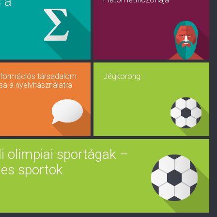
 a
nformációs társadalom
Jégkorong
sa a nyelvhasználatra
li olimpiai sportágak –
ges sportok