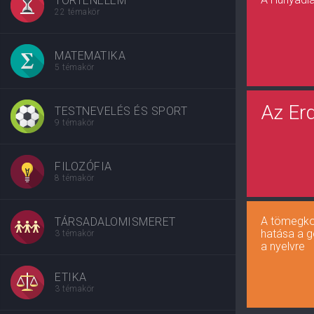
TÖRTÉNELEM
22 témakör
MATEMATIKA
5 témakör
Az Er
TESTNEVELÉS ÉS SPORT
9 témakör
FILOZÓFIA
8 témakör
A tömegk
TÁRSADALOMISMERET
hatása a 
3 témakör
a nyelvre
ETIKA
3 témakör