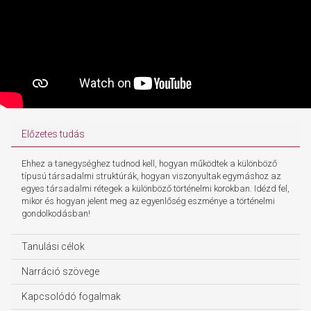
Előzetes tudás
Ehhez a tanegységhez tudnod kell, hogyan működtek a különböző
típusú társadalmi struktúrák, hogyan viszonyultak egymáshoz az
egyes társadalmi rétegek a különböző történelmi korokban. Idézd fel,
mikor és hogyan jelent meg az egyenlőség eszménye a történelmi
gondolkodásban!
Tanulási célok
Narráció szövege
Kapcsolódó fogalmak