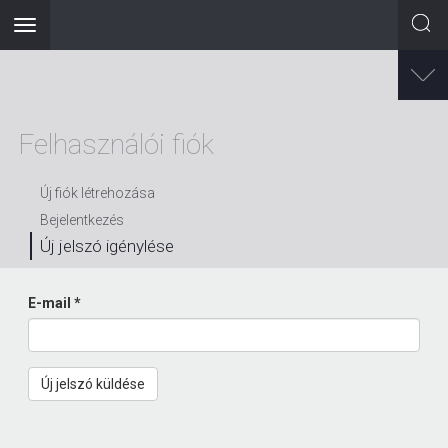
Toggle
navigation
Ugrás
a
tartalomra
Felhasználói fiók
Új fiók létrehozása
Bejelentkezés
Új jelszó igénylése
(aktív
fül)
E-mail
*
Új jelszó küldése