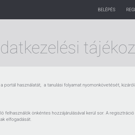
BELÉPÉS
REG
datkezelési tájéko
a portál használatát, a tanulási folyamat nyomonkövetését, kizáról
ló felhasználók önkéntes hozzájárulásával kerül sor. A regisztráci
tak elfogadását.