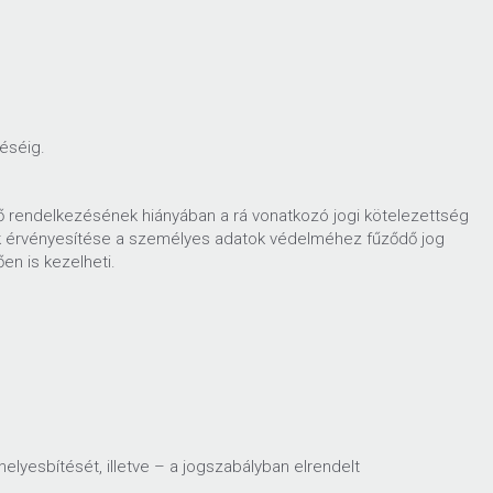
léséig.
térő rendelkezésének hiányában a rá vonatkozó jogi kötelezettség
dek érvényesítése a személyes adatok védelméhez fűződő jog
en is kezelheti.
elyesbítését, illetve – a jogszabályban elrendelt