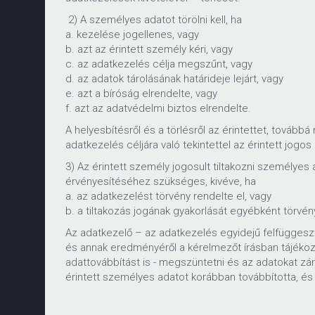
2) A személyes adatot törölni kell, ha
a. kezelése jogellenes, vagy
b. azt az érintett személy kéri, vagy
c. az adatkezelés célja megszűnt, vagy
d. az adatok tárolásának határideje lejárt, vagy
e. azt a bíróság elrendelte, vagy
f. azt az adatvédelmi biztos elrendelte.
A helyesbítésről és a törlésről az érintettet, tovább
adatkezelés céljára való tekintettel az érintett jogos
3) Az érintett személy jogosult tiltakozni személye
érvényesítéséhez szükséges, kivéve, ha
a. az adatkezelést törvény rendelte el, vagy
b. a tiltakozás jogának gyakorlását egyébként törvén
Az adatkezelő – az adatkezelés egyidejű felfüggeszté
és annak eredményéről a kérelmezőt írásban tájékozta
adattovábbítást is - megszüntetni és az adatokat zárol
érintett személyes adatot korábban továbbította, és 