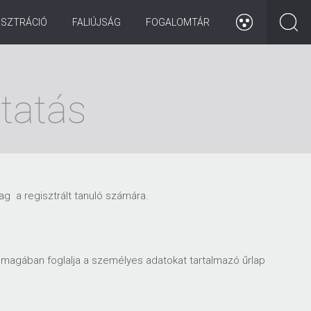
ISZTRÁCIÓ
FALIÚJSÁG
FOGALOMTÁR
ztatás
ag a regisztrált tanuló számára.
ó magában foglalja a személyes adatokat tartalmazó űrlap