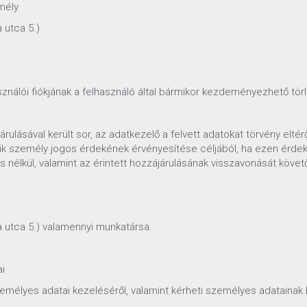
mély
 utca 5.)
asználói fiókjának a felhasználó által bármikor kezdeményezhető tör
járulásával került sor, az adatkezelő a felvett adatokat törvény el
adik személy jogos érdekének érvényesítése céljából, ha ezen ér
ás nélkül, valamint az érintett hozzájárulásának visszavonását követő
utca 5.) valamennyi munkatársa.
ai
zemélyes adatai kezeléséről, valamint kérheti személyes adatainak h