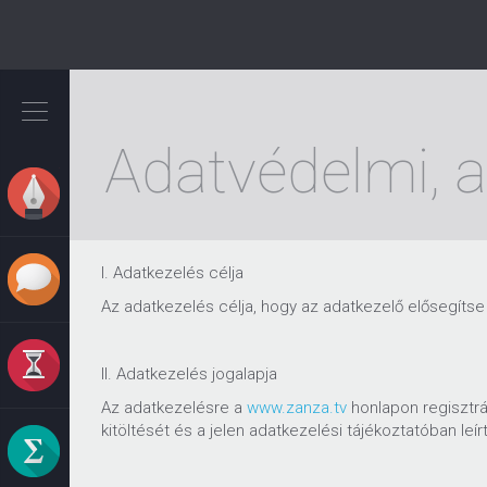
Ugrás
a
tartalomra
Adatvédelmi, a
I. Adatkezelés célja
Az adatkezelés célja, hogy az adatkezelő elősegítse 
II. Adatkezelés jogalapja
Az adatkezelésre a
www.zanza.tv
honlapon regisztrá
kitöltését és a jelen adatkezelési tájékoztatóban leír