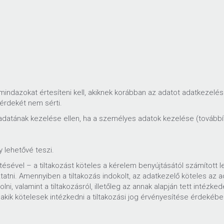
á mindazokat értesíteni kell, akiknek korábban az adatot adatkezelés
 érdekét nem sérti.
s adatának kezelése ellen, ha a személyes adatok kezelése (tovább
y lehetővé teszi.
sével – a tiltakozást köteles a kérelem benyújtásától számított le
tni. Amennyiben a tiltakozás indokolt, az adatkezelő köteles az ad
ni, valamint a tiltakozásról, illetőleg az annak alapján tett intézke
akik kötelesek intézkedni a tiltakozási jog érvényesítése érdekébe