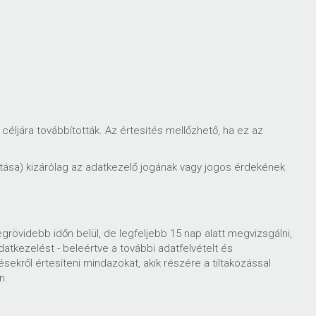
 céljára továbbították. Az értesítés mellőzhető, ha ez az
ítása) kizárólag az adatkezelő jogának vagy jogos érdekének
grövidebb időn belül, de legfeljebb 15 nap alatt megvizsgálni,
atkezelést - beleértve a további adatfelvételt és
désekről értesíteni mindazokat, akik részére a tiltakozással
n.