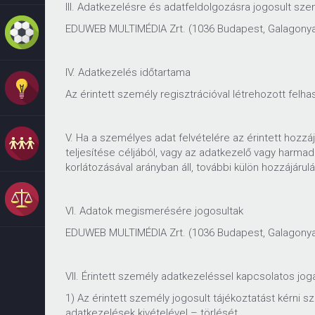
III. Adatkezelésre és adatfeldolgozásra jogosult sze
EDUWEB MULTIMÉDIA Zrt. (1036 Budapest, Galagonya
IV. Adatkezelés időtartama
Az érintett személy regisztrációval létrehozott felh
V. Ha a személyes adat felvételére az érintett hozzá
teljesítése céljából, vagy az adatkezelő vagy harm
korlátozásával arányban áll, további külön hozzájárul
VI. Adatok megismerésére jogosultak
EDUWEB MULTIMÉDIA Zrt. (1036 Budapest, Galagonya 
VII. Érintett személy adatkezeléssel kapcsolatos jog
1) Az érintett személy jogosult tájékoztatást kérni s
adatkezelések kivételével – törlését.