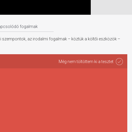
apcsolódó fogalmak
ési szempontok, az irodalmi fogalmak – köztük a költői eszközök –
Még nem töltöttem ki a tesztet