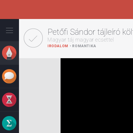
Ugrás
a
Petőfi Sándor tájleíró k
tartalomra
Magyar táj magyar ecsettel
IRODALOM
ROMANTIKA