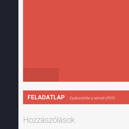
FELADATLAP
Gyakorold be a témát! (PDF)
Hozzászólások