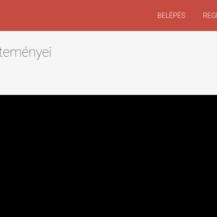
BELÉPÉS
REG
ölteményei