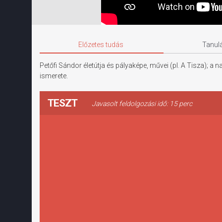
Előzetes tudás
Tanulá
Petőfi Sándor életútja és pályaképe, művei (pl. A Tisza); 
ismerete.
TESZT
Javasolt feldolgozási idő: 15 perc