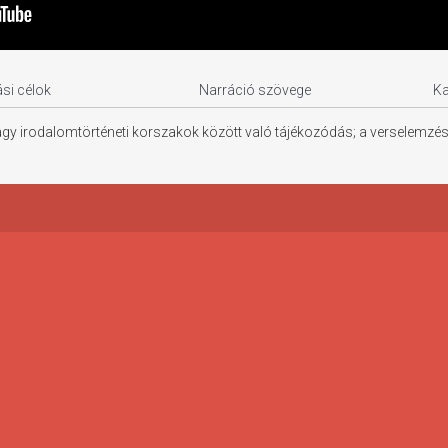
si célok
Narráció szövege
K
a nagy irodalomtörténeti korszakok között való tájékozódás; a verselemz