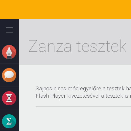
Ugrás
a
tartalomra
Zanza tesztek
Sajnos nincs mód egyelőre a tesztek h
Flash Player kivezetésével a tesztek i