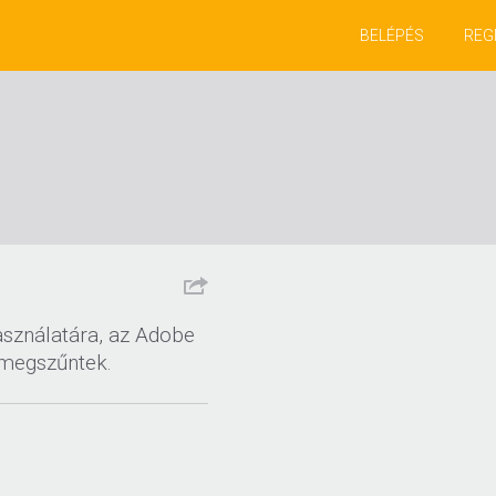
BELÉPÉS
REG
asználatára, az Adobe
s megszűntek.