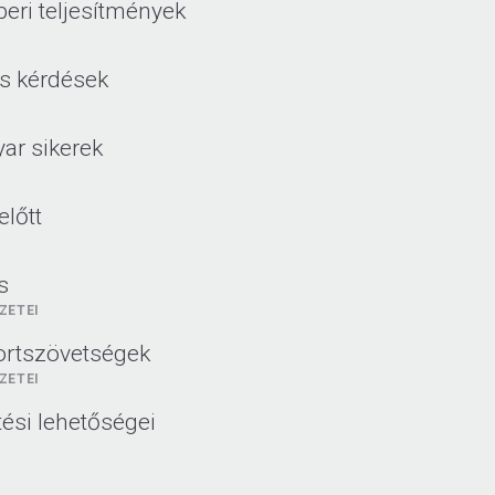
eri teljesítmények
is kérdések
yar sikerek
előtt
s
ZETEI
ortszövetségek
ZETEI
ési lehetőségei