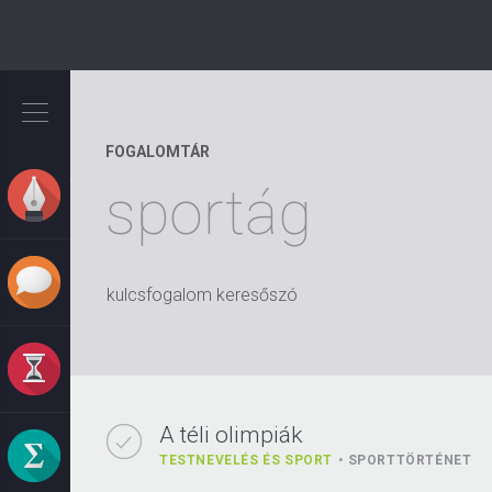
Ugrás
a
tartalomra
FOGALOMTÁR
sportág
kulcsfogalom keresőszó
A téli olimpiák
TESTNEVELÉS ÉS SPORT
SPORTTÖRTÉNET