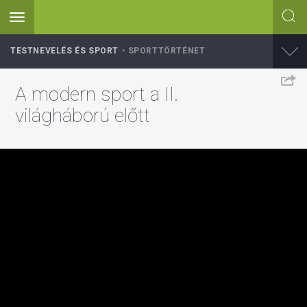
Toggle
navigation
Ugrás
TESTNEVELÉS ÉS SPORT
SPORTTÖRTÉNET
a
tartalomra
A modern sport a II.
világháború előtt