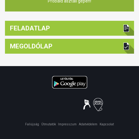
Próbáld asztali gépen!
FELADATLAP
MEGOLDÓLAP
Faliújság
Útmutatók
Impresszum
Adatvédelem
Kapcsolat