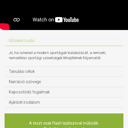
Előzetes tudás
Jó, ha ismered a modern sportágak kialakulását, a nemzeti,
nemzetközi sportági szövetségek létrejöttének folyamatát.
Tanulási célok
Narráció szövege
Kapcsolódó fogalmak
Ajánlott irodalom
A teszt csak Flash lejátszóval működik.