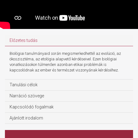
Előzetes tudás
Biológiai tanulmányaid során megismerkedhettél az evolúció, az
ökoszisztéma, az etológia alapvető kérdéseivel. Ezen biológiai
vonatkozásokon túlmenően azonban etikai problémák is
kapcsolódnak az ember és természet viszonyának kérdéséhez.
Tanulási célok
Narráció szövege
Kapcsolódó fogalmak
Ajánlott irodalom