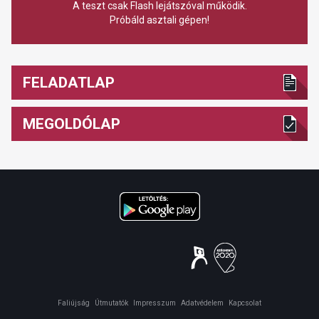
A teszt csak Flash lejátszóval működik.
Próbáld asztali gépen!
FELADATLAP
MEGOLDÓLAP
Faliújság
Útmutatók
Impresszum
Adatvédelem
Kapcsolat