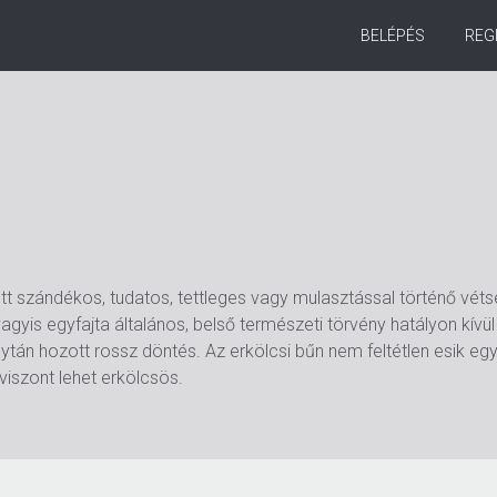
BELÉPÉS
REG
vetett szándékos, tudatos, tettleges vagy mulasztással történő
agyis egyfajta általános, belső természeti törvény hatályon kívül
tán hozott rossz döntés. Az erkölcsi bűn nem feltétlen esik egyb
 viszont lehet erkölcsös.