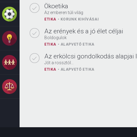
Ökoetika
Az emberen túli világ
ETIKA
KORUNK KIHÍVÁSAI
Az erények és a jó élet céljai
Boldogulok
ETIKA
ALAPVETŐ ETIKA
Az erkölcsi gondolkodás alapjai I
Jót a rossztól…
ETIKA
ALAPVETŐ ETIKA