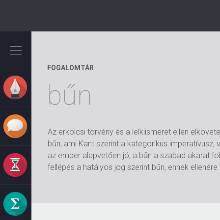
Ugrás
a
tartalomra
FOGALOMTÁR
bűn
Az erkölcsi törvény és a lelkiismeret ellen elkö
bűn, ami Kant szerint a kategorikus imperatívusz, v
az ember alapvetően jó, a bűn a szabad akarat foly
fellépés a hatályos jog szerint bűn, ennek ellenére