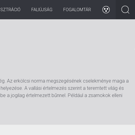
ISZTRÁCIÓ
FALIÚJSÁG
FOGALOMTÁR
 vétség. Az erkölcsi norma megszegésének cselekménye maga a
 helyezése. A vallási értelmezés szerint a teremtett világ és
e a jogilag értelmezett bűnnel. Például a zsarnokok elleni