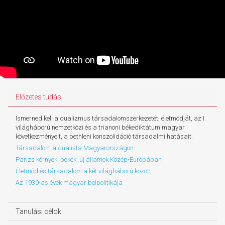
Előzetes tudás
Ismerned kell a dualizmus társadalomszerkezetét, életmódját, az I.
világháború nemzetközi és a trianoni békediktátum magyar
következményeit, a bethleni konszolidáció társadalmi hatásait.
Társadalom a dualista Magyarországon
Párizs környéki békék, új államok Közép-Európában
Életmód és társadalom a két világháború között
Az 1930-as évek magyar belpolitikája
Tanulási célok