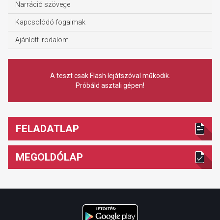
Narráció szövege
Kapcsolódó fogalmak
Ajánlott irodalom
A teszt csak Flash lejátszóval működik.
Próbáld asztali gépen!
FELADATLAP
MEGOLDÓLAP