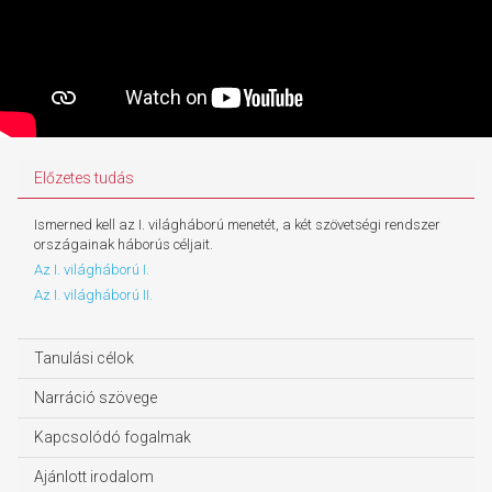
Előzetes tudás
Ismerned kell az I. világháború menetét, a két szövetségi rendszer
országainak háborús céljait.
Az I. világháború I.
Az I. világháború II.
Tanulási célok
Narráció szövege
Kapcsolódó fogalmak
Ajánlott irodalom