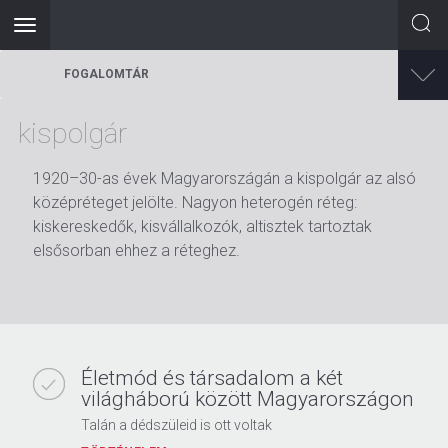
Toggle
navigation
Ugrás
FOGALOMTÁR
a
tartalomra
kispolgár
1920–30-as évek Magyarországán a kispolgár az alsó
középréteget jelölte. Nagyon heterogén réteg:
kiskereskedők, kisvállalkozók, altisztek tartoztak
elsősorban ehhez a réteghez.
Életmód és társadalom a két
világháború között Magyarországon
Talán a dédszüleid is ott voltak