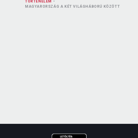
TÖRTÉNELEM
MAGYARORSZÁG A KÉT VILÁGHÁBORÚ KÖZÖTT