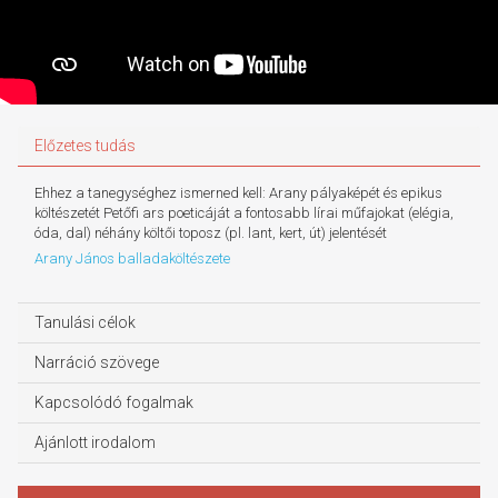
Előzetes tudás
Ehhez a tanegységhez ismerned kell: Arany pályaképét és epikus
költészetét Petőfi ars poeticáját a fontosabb lírai műfajokat (elégia,
óda, dal) néhány költői toposz (pl. lant, kert, út) jelentését
Arany János balladaköltészete
Tanulási célok
Narráció szövege
Kapcsolódó fogalmak
Ajánlott irodalom