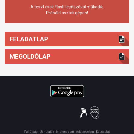
A teszt csak Flash lejátszóval működik.
Próbáld asztali gépen!
FELADATLAP
MEGOLDÓLAP
Faliújság
Útmutatók
Impresszum
Adatvédelem
Kapcsolat