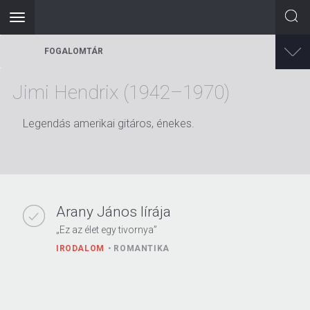
Toggle
navigation
Ugrás
FOGALOMTÁR
a
tartalomra
Jimi Hendrix (1942–1970)
Legendás amerikai gitáros, énekes.
Arany János lírája
„Ez az élet egy tivornya”
IRODALOM
ROMANTIKA