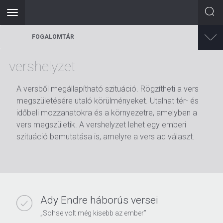
Toggle
navigation
Ugrás
FOGALOMTÁR
a
tartalomra
vershelyzet
A versből megállapítható szituáció. Rögzítheti a vers
megszületésére utaló körülményeket. Utalhat tér- és
időbeli mozzanatokra és a környezetre, amelyben a
vers megszületik. A vershelyzet lehet egy emberi
szituáció bemutatása is, amelyre a vers ad választ.
Ady Endre háborús versei
„Sohse volt még kisebb az ember”