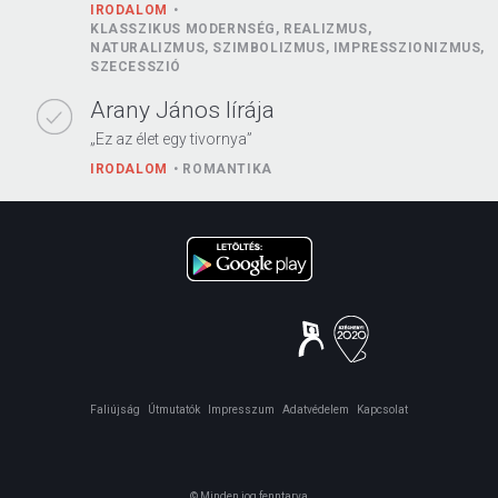
IRODALOM
KLASSZIKUS MODERNSÉG, REALIZMUS,
NATURALIZMUS, SZIMBOLIZMUS, IMPRESSZIONIZMUS,
SZECESSZIÓ
Arany János lírája
„Ez az élet egy tivornya”
IRODALOM
ROMANTIKA
Faliújság
Útmutatók
Impresszum
Adatvédelem
Kapcsolat
© Minden jog fenntarva