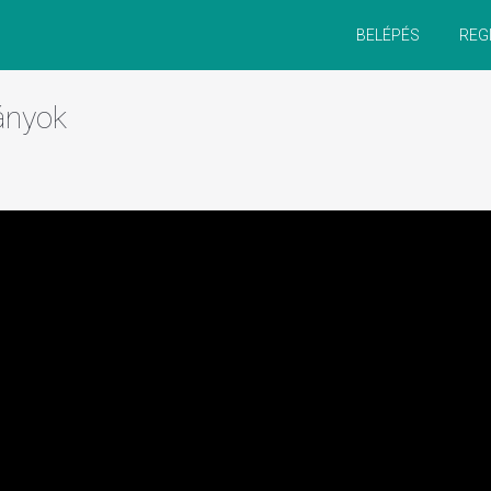
BELÉPÉS
REG
ványok