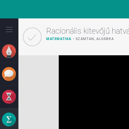
Ugrás
a
Racionális kitevőjű hat
tartalomra
MATEMATIKA
SZÁMTAN, ALGEBRA