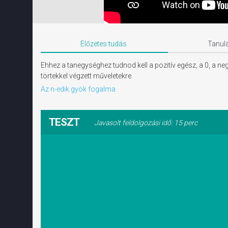
Előzetes tudás
Tanulá
Ehhez a tanegységhez tudnod kell a pozitív egész, a 0, a n
törtekkel végzett műveletekre.
Az n-edik gyök fogalma
TESZT
Javasolt feldolgozási idő: 15 perc