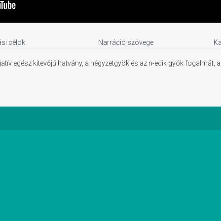
si célok
Narráció szövege
K
egatív egész kitevőjű hatvány, a négyzetgyök és az n-edik gyök fogalmá