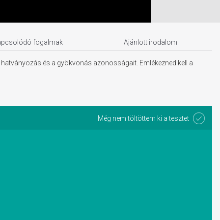
apcsolódó fogalmak
Ajánlott irodalom
t, a hatványozás és a gyökvonás azonosságait. Emlékezned kell a
Még nem töltöttem ki a tesztet