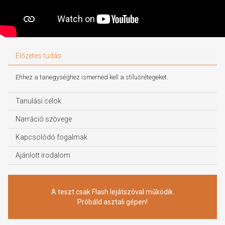
Előzetes tudás
Ehhez a tanegységhez ismerned kell a stílusrétegeket.
Tanulási célok
Narráció szövege
Kapcsolódó fogalmak
Ajánlott irodalom
A teszt csak Flash lejátszóval működik.
Próbáld asztali gépen!