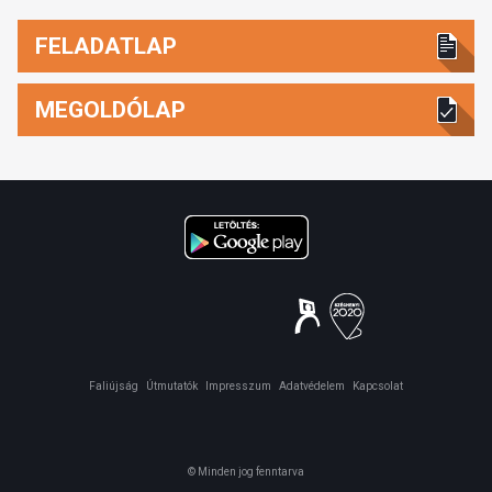
FELADATLAP
MEGOLDÓLAP
Faliújság
Útmutatók
Impresszum
Adatvédelem
Kapcsolat
© Minden jog fenntarva