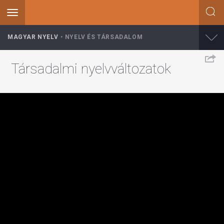
Toggle
navigation
Ugrás
MAGYAR NYELV
NYELV ÉS TÁRSADALOM
a
tartalomra
Társadalmi nyelvváltozatok