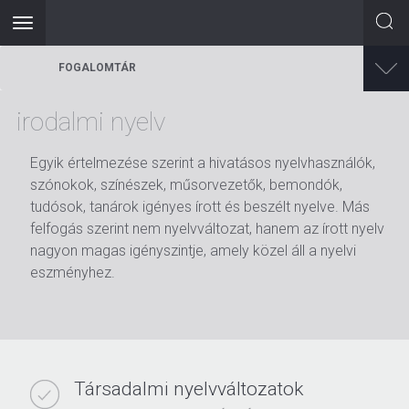
Toggle
navigation
Ugrás
FOGALOMTÁR
a
tartalomra
irodalmi nyelv
Egyik értelmezése szerint a hivatásos nyelvhasználók,
szónokok, színészek, műsorvezetők, bemondók,
tudósok, tanárok igényes írott és beszélt nyelve. Más
felfogás szerint nem nyelvváltozat, hanem az írott nyelv
nagyon magas igényszintje, amely közel áll a nyelvi
eszményhez.
Társadalmi nyelvváltozatok