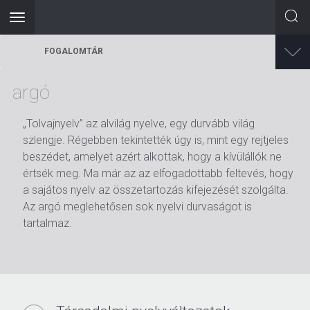
Toggle
navigation
Ugrás
FOGALOMTÁR
a
tartalomra
argó
„Tolvajnyelv” az alvilág nyelve, egy durvább világ
szlengje. Régebben tekintették úgy is, mint egy rejtjeles
beszédet, amelyet azért alkottak, hogy a kívülállók ne
értsék meg. Ma már az az elfogadottabb feltevés, hogy
a sajátos nyelv az összetartozás kifejezését szolgálta.
Az argó meglehetősen sok nyelvi durvaságot is
tartalmaz.