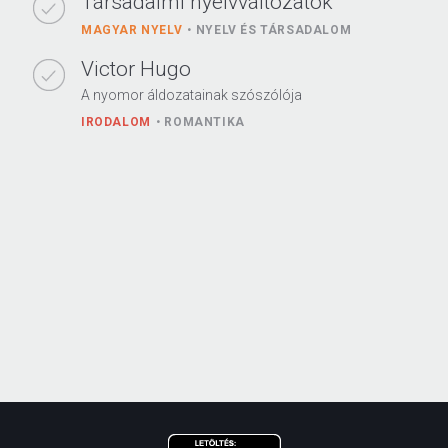
Társadalmi nyelvváltozatok
MAGYAR NYELV
NYELV ÉS TÁRSADALOM
Victor Hugo
A nyomor áldozatainak szószólója
IRODALOM
ROMANTIKA