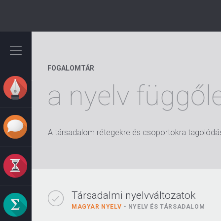
Ugrás
a
tartalomra
FOGALOMTÁR
a nyelv függő
A társadalom rétegekre és csoportokra tagolódásá
Társadalmi nyelvváltozatok
MAGYAR NYELV
NYELV ÉS TÁRSADALOM