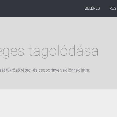
BELÉPÉS
REG
leges tagolódása
t tükröző réteg- és csoportnyelvek jönnek létre.