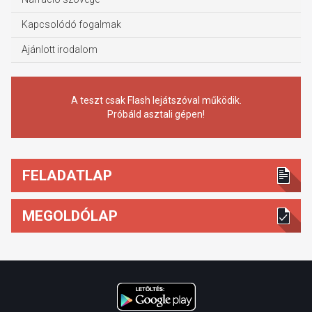
Kapcsolódó fogalmak
Ajánlott irodalom
A teszt csak Flash lejátszóval működik.
Próbáld asztali gépen!
FELADATLAP
MEGOLDÓLAP