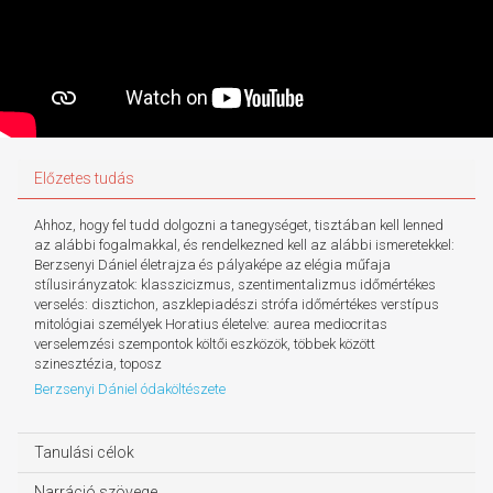
Előzetes tudás
Ahhoz, hogy fel tudd dolgozni a tanegységet, tisztában kell lenned
az alábbi fogalmakkal, és rendelkezned kell az alábbi ismeretekkel:
Berzsenyi Dániel életrajza és pályaképe az elégia műfaja
stílusirányzatok: klasszicizmus, szentimentalizmus időmértékes
verselés: disztichon, aszklepiadészi strófa időmértékes verstípus
mitológiai személyek Horatius életelve: aurea mediocritas
verselemzési szempontok költői eszközök, többek között
szinesztézia, toposz
Berzsenyi Dániel ódaköltészete
Tanulási célok
Narráció szövege