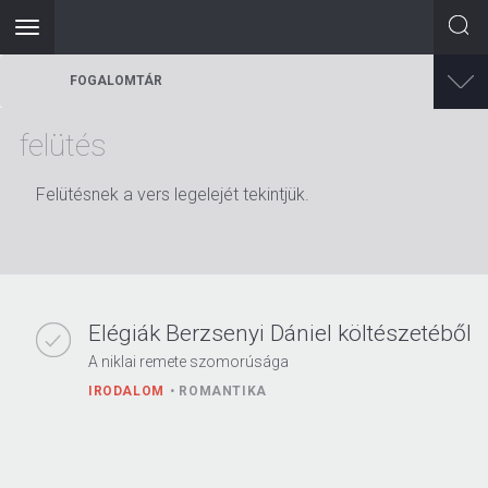
Toggle
navigation
Ugrás
FOGALOMTÁR
a
tartalomra
felütés
Felütésnek a vers legelejét tekintjük.
Elégiák Berzsenyi Dániel költészetéből
A niklai remete szomorúsága
IRODALOM
ROMANTIKA