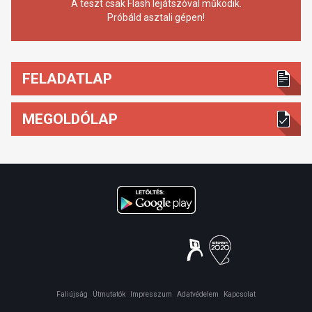
A teszt csak Flash lejátszóval működik.
Próbáld asztali gépen!
FELADATLAP
MEGOLDÓLAP
Faliújság
Útmutatók
Impresszum
Adatvédelem
Kapcsolat