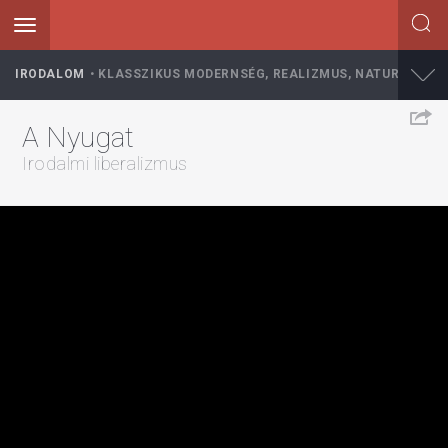
Toggle
navigation
Ugrás
IRODALOM
KLASSZIKUS MODERNSÉG, REALIZMUS, NATURALIZMU
a
tartalomra
A Nyugat
Irodalmi liberalizmus