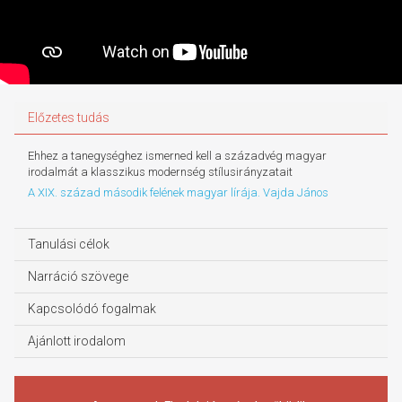
Előzetes tudás
Ehhez a tanegységhez ismerned kell a századvég magyar
irodalmát a klasszikus modernség stílusirányzatait
A XIX. század második felének magyar lírája. Vajda János
Tanulási célok
Narráció szövege
Kapcsolódó fogalmak
Ajánlott irodalom