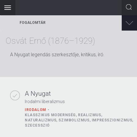
Toggle
navigation
Ugrás
FOGALOMTÁR
a
tartalomra
Osvát Ernő (1876–1929)
A Nyugat legendás szerkesztője, kritikus, író.
A Nyugat
Irodalmi liberalizmus
IRODALOM
KLASSZIKUS MODERNSÉG, REALIZMUS,
NATURALIZMUS, SZIMBOLIZMUS, IMPRESSZIONIZMUS,
SZECESSZIÓ