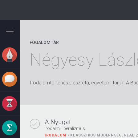
Ugrás
a
tartalomra
FOGALOMTÁR
Négyesy Lász
Irodalomtörténész, esztéta, egyetemi tanár. A B
A Nyugat
Irodalmi liberalizmus
IRODALOM
KLASSZIKUS MODERNSÉG, REALIZ