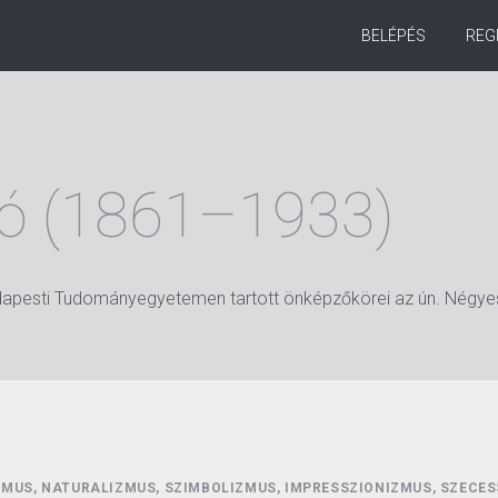
BELÉPÉS
REG
ló (1861–1933)
udapesti Tudományegyetemen tartott önképzőkörei az ún. Négyes
MUS, NATURALIZMUS, SZIMBOLIZMUS, IMPRESSZIONIZMUS, SZECES