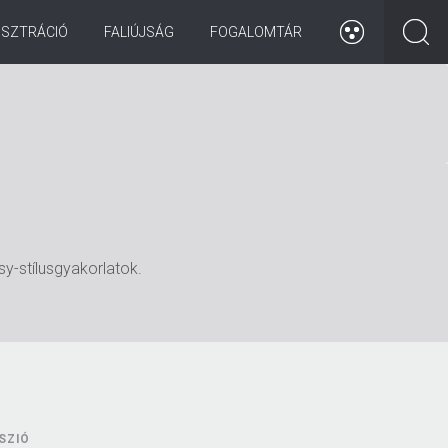
ISZTRÁCIÓ
FALIÚJSÁG
FOGALOMTÁR
y-stílusgyakorlatok.
SZIÓ