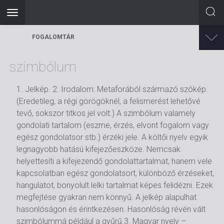
Toggle
navigation
Ugrás
FOGALOMTÁR
a
tartalomra
szimbólum
1. Jelkép. 2. Irodalom: Metaforából származó szókép.
(Eredetileg, a régi görögöknél, a felismerést lehetővé
tevő, sokszor titkos jel volt.) A szimbólum valamely
gondolati tartalom (eszme, érzés, elvont fogalom vagy
egész gondolatsor stb.) érzéki jele. A költői nyelv egyik
legnagyobb hatású kifejezőeszköze. Nemcsak
helyettesíti a kifejezendő gondolattartalmat, hanem vele
kapcsolatban egész gondolatsort, különböző érzéseket,
hangulatot, bonyolult lelki tartalmat képes felidézni. Ezek
megfejtése gyakran nem könnyű. A jelkép alapulhat
hasonlóságon és érintkezésen. Hasonlóság révén vált
szimbólummá például a gyűrű.3. Magyar nyelv –