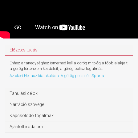
Előzetes tudás
Ehhez a tanegységhez ismerned kell a görög mitológia főbb alakjait,
a görög történelem kezdeteit, a görög polisz fogalmát.
Az ókori Hellász kialakulása. A görög polisz és Spárta
Tanulási célok
Narráció szövege
Kapcsolódó fogalmak
Ajánlott irodalom