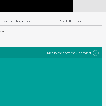
apcsolódó fogalmak
Ajánlott irodalom
yait.
Még nem töltöttem ki a tesztet