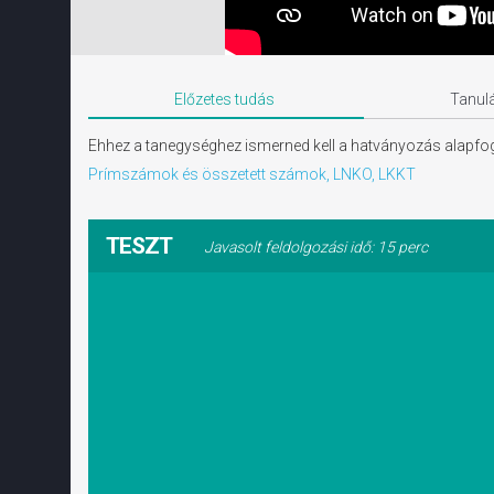
Előzetes tudás
Tanulá
Ehhez a tanegységhez ismerned kell a hatványozás alapfoga
Prímszámok és összetett számok, LNKO, LKKT
TESZT
Javasolt feldolgozási idő: 15 perc