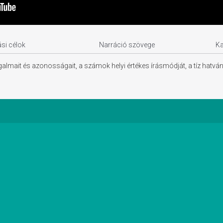
si célok
Narráció szövege
K
lmait és azonosságait, a számok helyi értékes írásmódját, a tíz hatván