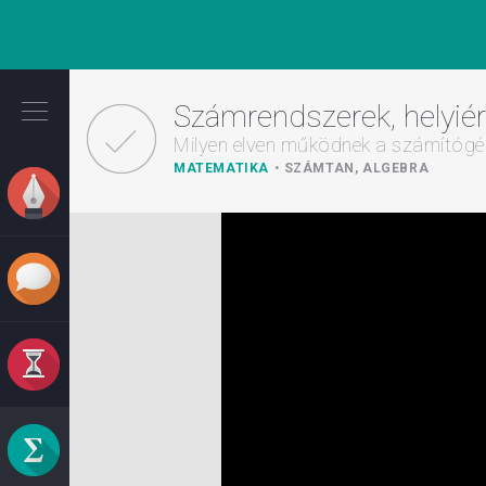
Ugrás
a
Számrendszerek, helyié
tartalomra
Milyen elven működnek a számítóg
MATEMATIKA
SZÁMTAN, ALGEBRA