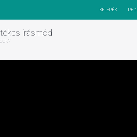
BELÉPÉS
REG
rtékes írásmód
épek?