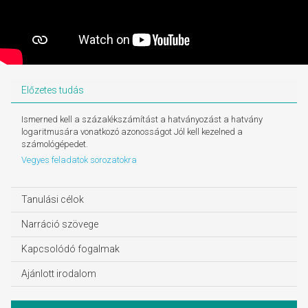
Előzetes tudás
Ismerned kell a százalékszámítást a hatványozást a hatvány
logaritmusára vonatkozó azonosságot Jól kell kezelned a
számológépedet.
Vegyes feladatok sorozatokra
Tanulási célok
Narráció szövege
Kapcsolódó fogalmak
Ajánlott irodalom