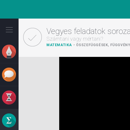
Ugrás
a
Vegyes feladatok soroza
tartalomra
Számtani vagy mértani?
MATEMATIKA
ÖSSZEFÜGGÉSEK, FÜGGVÉNY