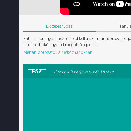
Előzetes tudás
Tanulá
Ehhez a tanegységhez tudnod kell a számtani sorozat fogal
a másodfokú egyenlet megoldóképletét.
Mértani sorozatok a hétköznapokban
TESZT
Javasolt feldolgozási idő: 15 perc