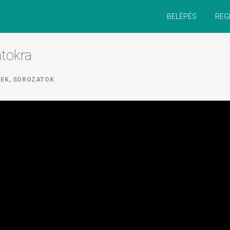
BELÉPÉS
REG
tokra
EK, SOROZATOK