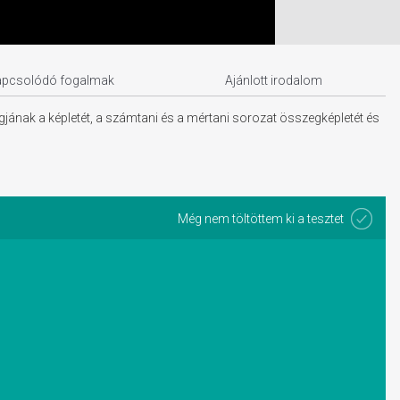
apcsolódó fogalmak
Ajánlott irodalom
jának a képletét, a számtani és a mértani sorozat összegképletét és
Még nem töltöttem ki a tesztet