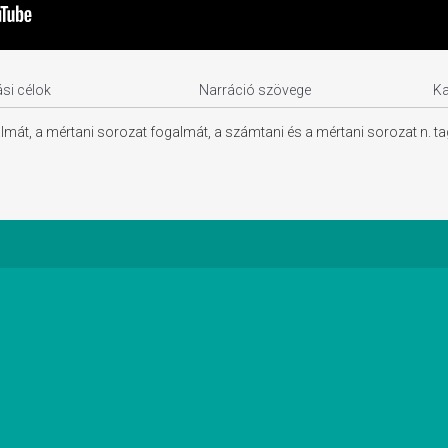
si célok
Narráció szövege
K
mát, a mértani sorozat fogalmát, a számtani és a mértani sorozat n. tag