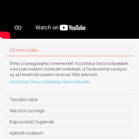
Előzetes tudás
Ehhez a tanegységhez ismerned kell: Kosztolányi Dezső pályaképét,
a korszak irodalmi-művészeti törekvéseit, a Tanácsköztársaság és
az azt követő társadalmi rendszer főbb jellemzőit.
Kosztolányi Dezső pályaképe, kései költészete
Tanulási célok
Narráció szövege
Kapcsolódó fogalmak
Ajánlott irodalom