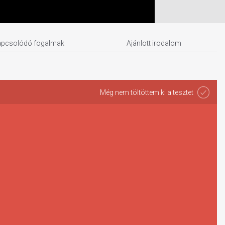
apcsolódó fogalmak
Ajánlott irodalom
Még nem töltöttem ki a tesztet