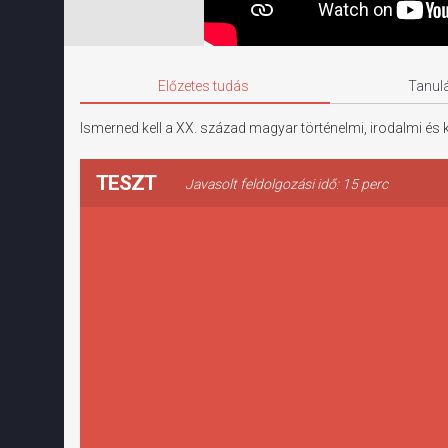
Előzetes tudás
Tanulá
Ismerned kell a XX. század magyar történelmi, irodalmi és ku
TESZT
Javasolt feldolgozási idő: 15 perc