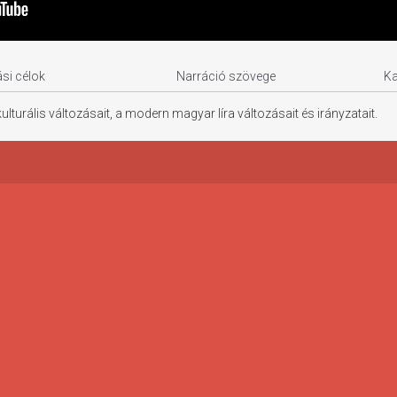
si célok
Narráció szövege
K
lturális változásait, a modern magyar líra változásait és irányzatait.