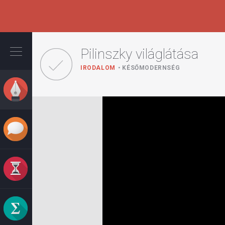
Ugrás
a
Pilinszky világlátása
tartalomra
IRODALOM
KÉSŐMODERNSÉG