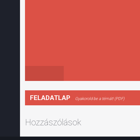
FELADATLAP
Gyakorold be a témát! (PDF)
Hozzászólások