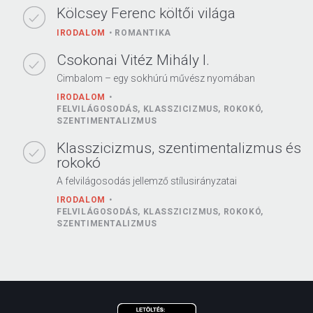
Kölcsey Ferenc költői világa
IRODALOM
ROMANTIKA
Csokonai Vitéz Mihály I.
Cimbalom – egy sokhúrú művész nyomában
IRODALOM
FELVILÁGOSODÁS, KLASSZICIZMUS, ROKOKÓ,
SZENTIMENTALIZMUS
Klasszicizmus, szentimentalizmus és
rokokó
A felvilágosodás jellemző stílusirányzatai
IRODALOM
FELVILÁGOSODÁS, KLASSZICIZMUS, ROKOKÓ,
SZENTIMENTALIZMUS