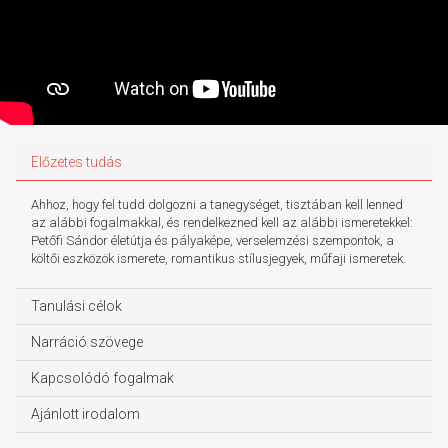
Előzetes tudás
Ahhoz, hogy fel tudd dolgozni a tanegységet, tisztában kell lenned
az alábbi fogalmakkal, és rendelkezned kell az alábbi ismeretekkel:
Petőfi Sándor életútja és pályaképe, verselemzési szempontok, a
költői eszközök ismerete, romantikus stílusjegyek, műfaji ismeretek.
Tanulási célok
Narráció szövege
Kapcsolódó fogalmak
Ajánlott irodalom