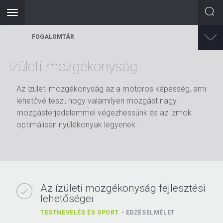
Toggle
navigation
Ugrás
FOGALOMTÁR
a
tartalomra
ízületi mozgékonyság
Az ízületi mozgékonyság az a motoros képesség, ami
lehetővé teszi, hogy valamilyen mozgást nagy
mozgásterjedelemmel végezhessünk és az izmok
optimálisan nyúlékonyak legyenek.
Az ízületi mozgékonyság fejlesztési
lehetőségei
TESTNEVELÉS ÉS SPORT
EDZÉSELMÉLET