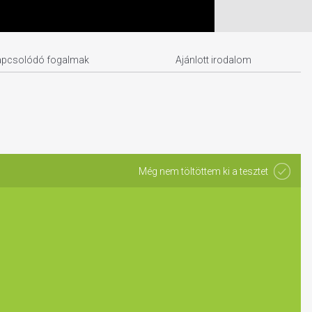
apcsolódó fogalmak
Ajánlott irodalom
Még nem töltöttem ki a tesztet