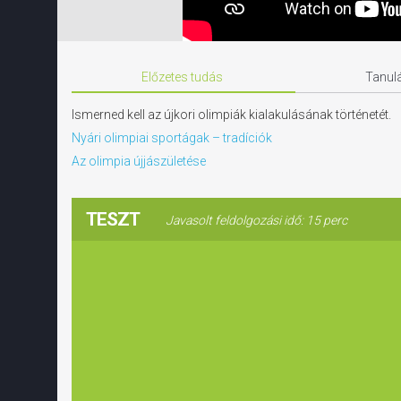
Előzetes tudás
Tanulá
Ismerned kell az újkori olimpiák kialakulásának történetét.
Nyári olimpiai sportágak – tradíciók
Az olimpia újjászületése
TESZT
Javasolt feldolgozási idő: 15 perc