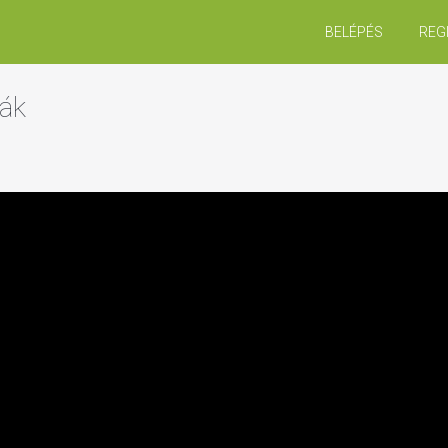
BELÉPÉS
REG
iák