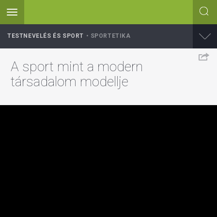
Toggle
navigation
Ugrás
TESTNEVELÉS ÉS SPORT
SPORTETIKA
a
tartalomra
A sport mint a modern
társadalom modellje