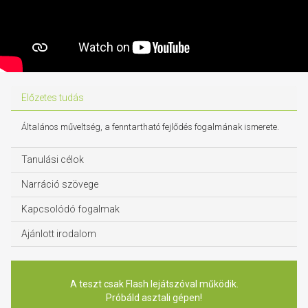
Előzetes tudás
Általános műveltség, a fenntartható fejlődés fogalmának ismerete.
Tanulási célok
Narráció szövege
Kapcsolódó fogalmak
Ajánlott irodalom
A teszt csak Flash lejátszóval működik.
Próbáld asztali gépen!