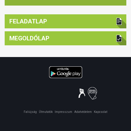
FELADATLAP
MEGOLDÓLAP
Faliújság
Útmutatók
Impresszum
Adatvédelem
Kapcsolat