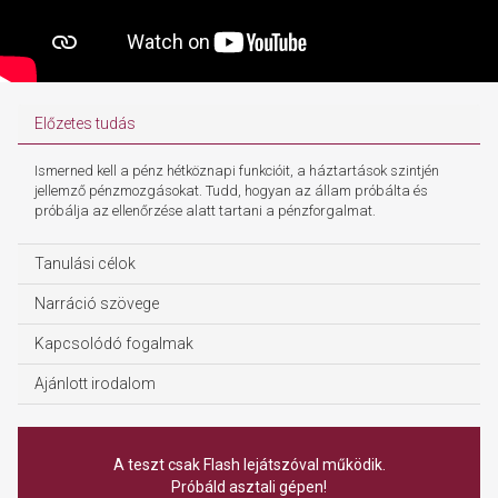
Előzetes tudás
Ismerned kell a pénz hétköznapi funkcióit, a háztartások szintjén
jellemző pénzmozgásokat. Tudd, hogyan az állam próbálta és
próbálja az ellenőrzése alatt tartani a pénzforgalmat.
Tanulási célok
Narráció szövege
Kapcsolódó fogalmak
Ajánlott irodalom
A teszt csak Flash lejátszóval működik.
Próbáld asztali gépen!