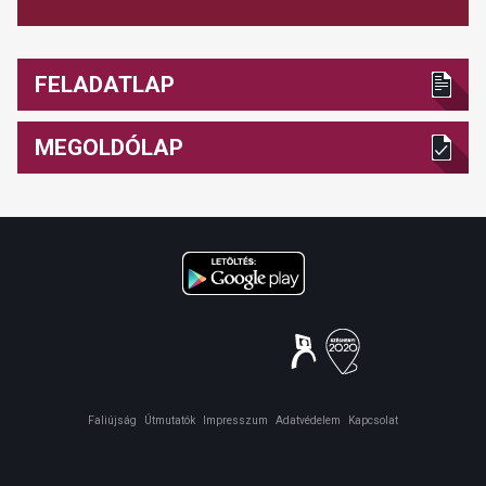
FELADATLAP
MEGOLDÓLAP
Faliújság
Útmutatók
Impresszum
Adatvédelem
Kapcsolat