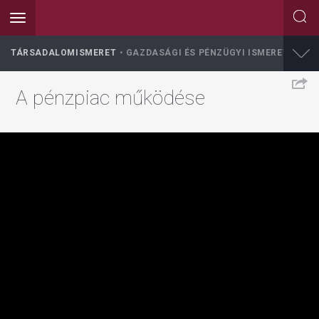
Toggle
navigation
Ugrás
TÁRSADALOMISMERET
GAZDASÁGI ÉS PÉNZÜGYI ISMERETEK
a
tartalomra
A pénzpiac működése