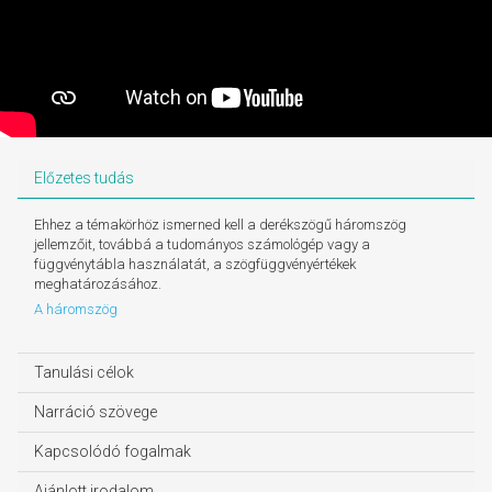
Előzetes tudás
Ehhez a témakörhöz ismerned kell a derékszögű háromszög
jellemzőit, továbbá a tudományos számológép vagy a
függvénytábla használatát, a szögfüggvényértékek
meghatározásához.
A háromszög
Tanulási célok
Narráció szövege
Kapcsolódó fogalmak
Ajánlott irodalom