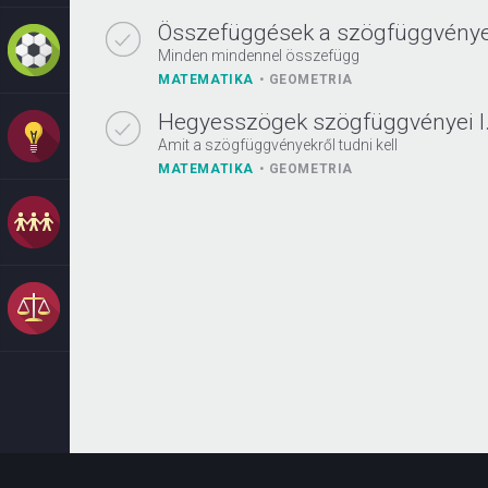
Összefüggések a szögfüggvénye
Minden mindennel összefügg
MATEMATIKA
GEOMETRIA
Hegyesszögek szögfüggvényei I
Amit a szögfüggvényekről tudni kell
MATEMATIKA
GEOMETRIA