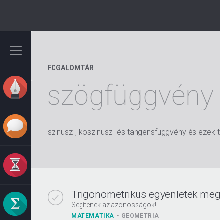
Ugrás
a
tartalomra
FOGALOMTÁR
szögfüggvény
szinusz-, koszinusz- és tangensfüggvény és ezek t
Trigonometrikus egyenletek me
Segítenek az azonosságok!
MATEMATIKA
GEOMETRIA