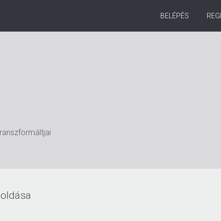
BELÉPÉS
REG
ranszformáltjai
goldása