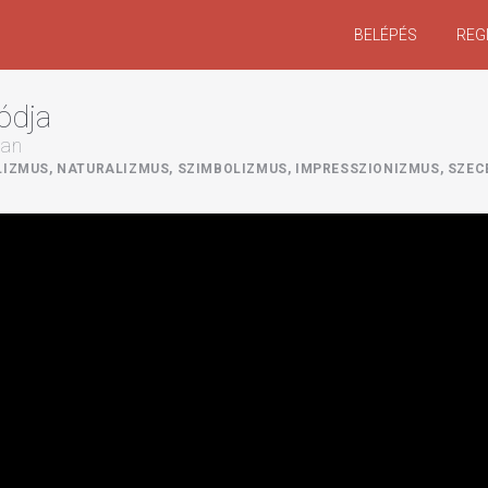
BELÉPÉS
REG
ódja
ban
IZMUS, NATURALIZMUS, SZIMBOLIZMUS, IMPRESSZIONIZMUS, SZEC