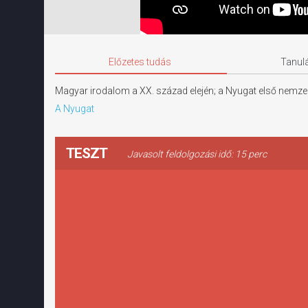
Előzetes tudás
Tanulá
Magyar irodalom a XX. század elején; a Nyugat első nemz
A Nyugat
TESZT
Javasolt feldolgozási idő: 15 perc