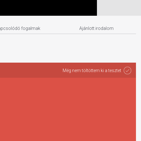
apcsolódó fogalmak
Ajánlott irodalom
Még nem töltöttem ki a tesztet