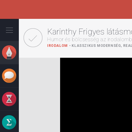
Ugrás
a
Karinthy Frigyes látásm
tartalomra
Humor és bölcsesség az irodalom
IRODALOM
KLASSZIKUS MODERNSÉG, REAL