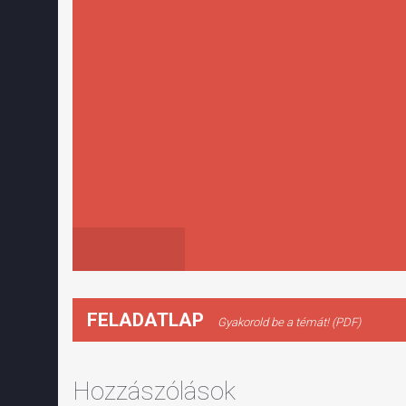
FELADATLAP
Gyakorold be a témát! (PDF)
Hozzászólások