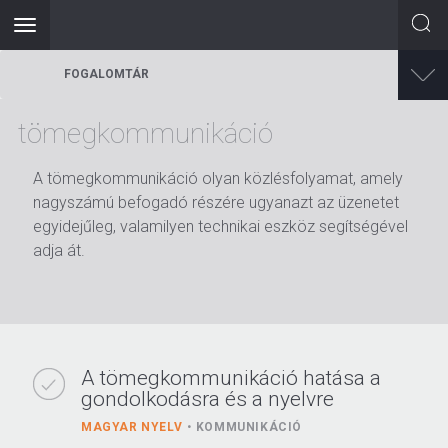
Toggle
navigation
Ugrás
FOGALOMTÁR
a
tartalomra
tömegkommunikáció
A tömegkommunikáció olyan közlésfolyamat, amely
nagyszámú befogadó részére ugyanazt az üzenetet
egyidejűleg, valamilyen technikai eszköz segítségével
adja át.
A tömegkommunikáció hatása a
gondolkodásra és a nyelvre
MAGYAR NYELV
KOMMUNIKÁCIÓ