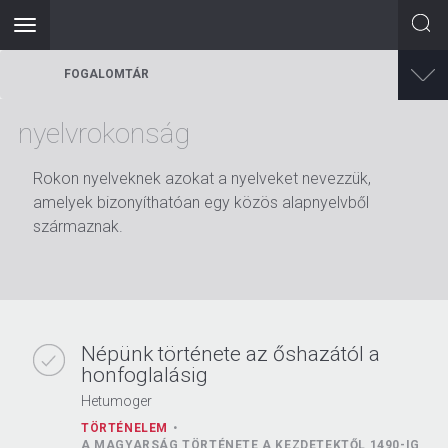
Toggle
navigation
Ugrás
FOGALOMTÁR
a
tartalomra
nyelvrokonság
Rokon nyelveknek azokat a nyelveket nevezzük,
amelyek bizonyíthatóan egy közös alapnyelvből
származnak.
Népünk története az őshazától a
honfoglalásig
Hetumoger
TÖRTÉNELEM
A MAGYARSÁG TÖRTÉNETE A KEZDETEKTŐL 1490-IG