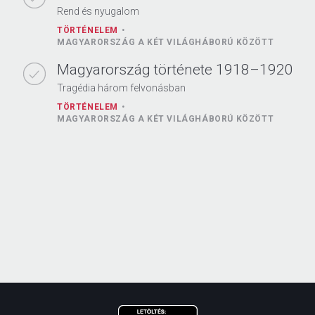
Rend és nyugalom
TÖRTÉNELEM
MAGYARORSZÁG A KÉT VILÁGHÁBORÚ KÖZÖTT
Magyarország története 1918–1920
Tragédia három felvonásban
TÖRTÉNELEM
MAGYARORSZÁG A KÉT VILÁGHÁBORÚ KÖZÖTT