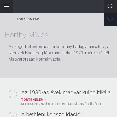
Toggle
navigation
Ugrás
FOGALOMTÁR
a
tartalomra
Horthy Miklós
A szegedi ellenforradalmi kormány hadügyminisztere, a
Nemzeti Hadsereg főparancsnoka. 1920. március 1-től
Magyarország kormányzója.
Az 1930-as évek magyar külpolitikája
TÖRTÉNELEM
MAGYARORSZÁG A KÉT VILÁGHÁBORÚ KÖZÖTT
A bethleni konszolidáció