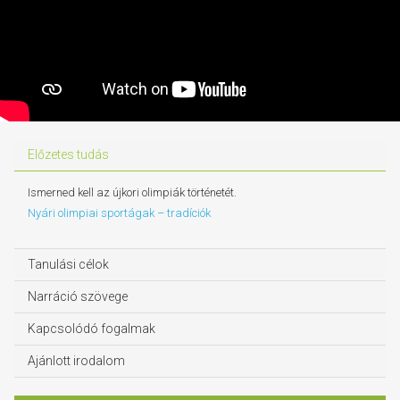
Előzetes tudás
Ismerned kell az újkori olimpiák történetét.
Nyári olimpiai sportágak – tradíciók
Tanulási célok
Narráció szövege
Kapcsolódó fogalmak
Ajánlott irodalom