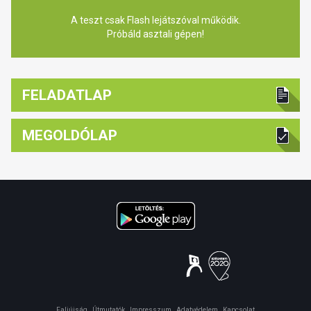
A teszt csak Flash lejátszóval működik.
Próbáld asztali gépen!
FELADATLAP
MEGOLDÓLAP
Faliújság
Útmutatók
Impresszum
Adatvédelem
Kapcsolat