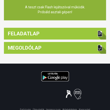
A teszt csak Flash lejátszóval működik.
Próbáld asztali gépen!
FELADATLAP
MEGOLDÓLAP
Faliújság
Útmutatók
Impresszum
Adatvédelem
Kapcsolat