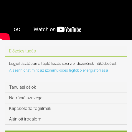
Előzetes tudás
Legyél tisztában a táplálkozás szervrendszerének működésével.
A szénhidrát mint az izomműködés legfőbb energiaforrása
Tanulási célok
Narráció szövege
Kapcsolódó fogalmak
Ajánlott irodalom