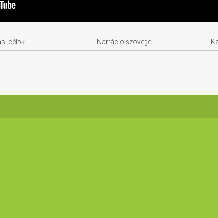
si célok
Narráció szövege
K