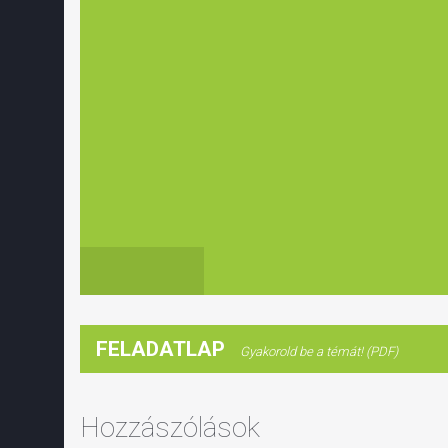
FELADATLAP
Gyakorold be a témát! (PDF)
Hozzászólások