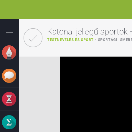
Ugrás
a
Katonai jellegű sportok 
tartalomra
TESTNEVELÉS ÉS SPORT
SPORTÁGI ISMER