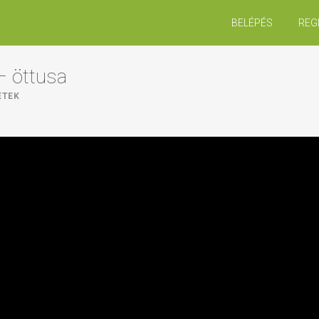
BELÉPÉS
REG
– öttusa
ETEK