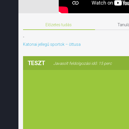
Előzetes tudás
Tanulá
-
Katonai jellegű sportok – öttusa
TESZT
Javasolt feldolgozási idő: 15 perc