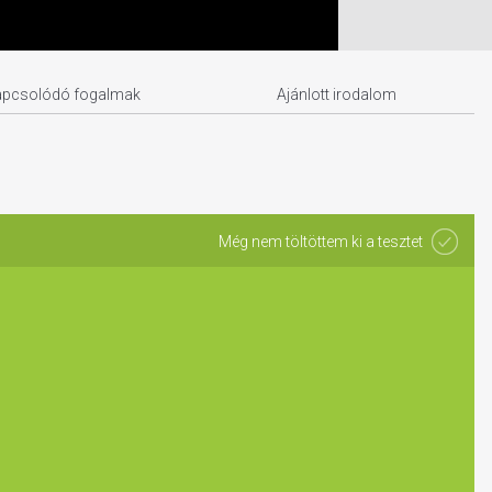
apcsolódó fogalmak
Ajánlott irodalom
Még nem töltöttem ki a tesztet