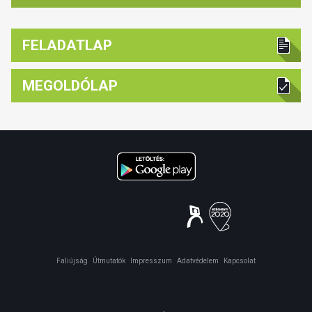
FELADATLAP
MEGOLDÓLAP
Faliújság
Útmutatók
Impresszum
Adatvédelem
Kapcsolat