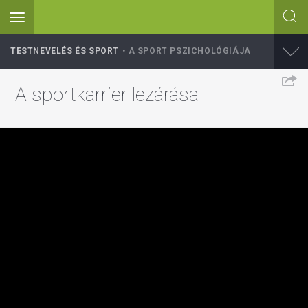
Toggle
navigation
Ugrás
TESTNEVELÉS ÉS SPORT
A SPORT PSZICHOLÓGIÁJA
a
tartalomra
A sportkarrier lezárása