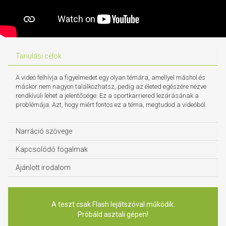
Tanulási célok
A videó felhívja a figyelmedet egy olyan témára, amellyel máshol és
máskor nem nagyon találkozhatsz, pedig az életed egészére nézve
rendkívüli lehet a jelentősége. Ez a sportkarriered lezárásának a
problémája. Azt, hogy miért fontos ez a téma, megtudod a videóból.
Narráció szövege
Kapcsolódó fogalmak
Ajánlott irodalom
A teszt csak Flash lejátszóval működik.
Próbáld asztali gépen!