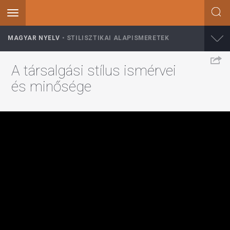
Toggle
navigation
Ugrás
MAGYAR NYELV
STILISZTIKAI ALAPISMERETEK
a
tartalomra
A társalgási stílus ismérvei
és minősége