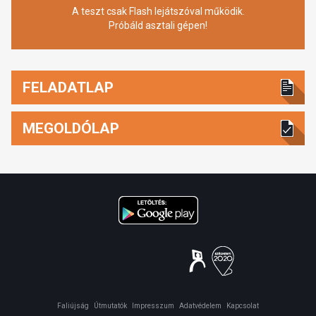
A teszt csak Flash lejátszóval működik.
Próbáld asztali gépen!
FELADATLAP
MEGOLDÓLAP
Faliújság
Útmutatók
Impresszum
Adatvédelem
Kapcsolat