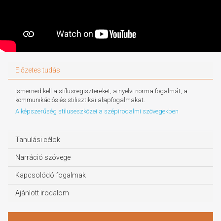
Előzetes tudás
Ismerned kell a stílusregisztereket, a nyelvi norma fogalmát, a
kommunikációs és stilisztikai alapfogalmakat.
A képszerűség stíluseszközei a szépirodalmi szövegekben
Tanulási célok
Narráció szövege
Kapcsolódó fogalmak
Ajánlott irodalom